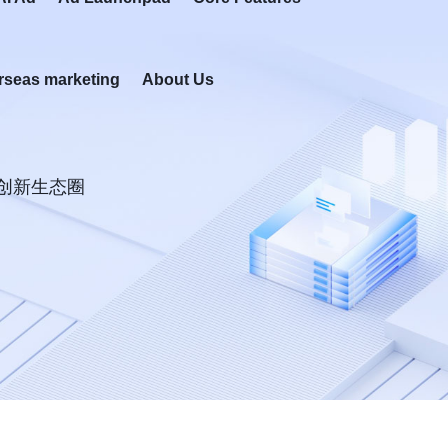
rseas marketing
About Us
创新生态圈